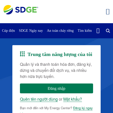
Bỏ
qua
nội
dung
chính
Cúp điện
SDGE Ngày nay
An toàn cháy rừng
Tìm kiếm
Liên Hệ Vớ
Trung tâm năng lượng của tôi
Hình
ảnh
Quản lý và thanh toán hóa đơn, đăng ký,
dừng và chuyển đổi dịch vụ, và nhiều
hơn nữa trực tuyến.
Đăng nhập
Quên tên người dùng
or
Mật khẩu?
Bạn mới đến với My Energy Center?
Đăng ký ngay