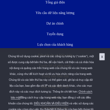
Tổng giá điện
Yêu cầu dữ liệu năng lượng
Dự án chính
Tuyển dụng
Lựa chọn của khách hàng
Điều khoản và Điều kiện
Chúng tôi sử dụng cookie, pixel và các công cụ tương tự (“cookie”), một
X
số được cung cấp bởi bên thứ ba, để vận hành, cải thiện và cá nhân hóa
Tuyên bố về phía trước
nội dung và quảng cáo trên trang web của chúng tôi và các trang web
khác, cũng như để kích hoạt và tối ưu hóa chức năng của trang web.
Trung tâm Bảo mật
Chúng tôi và các bên thứ ba này có thể giám sát, ghi lại và truy cập dữ
liệu của bạn, bao gồm địa chỉ IP và các định danh khác, cho các mục
Khả Năng Tiếp Cận
đích này và các mục đích tương tự. Thông tin chi tiết hơn:
Chính sách
bảo mật
Bằng cách truy cập trang web này, bạn đồng ý với các điều
Về Zoeller
khoản của chúng tôi.
ĐIỀU KHOẢN VÀ ĐIỀU KIỆN
và việc sử dụng các
Công cụ truy cập
cookie này cũng như việc thu thập/tiết lộ thông tin của bạn bởi chúng tôi