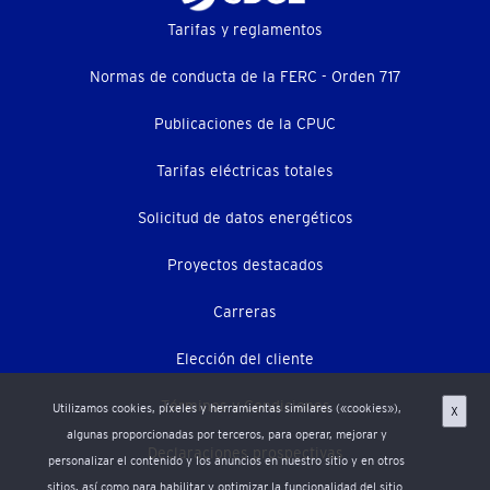
Footer
Tarifas y reglamentos
menu
Normas de conducta de la FERC - Orden 717
(menú
Publicaciones de la CPUC
secundario)
Tarifas eléctricas totales
Solicitud de datos energéticos
Proyectos destacados
Carreras
Elección del cliente
Términos y Condiciones
Utilizamos cookies, píxeles y herramientas similares («cookies»),
X
algunas proporcionadas por terceros, para operar, mejorar y
Declaraciones prospectivas
personalizar el contenido y los anuncios en nuestro sitio y en otros
sitios, así como para habilitar y optimizar la funcionalidad del sitio.