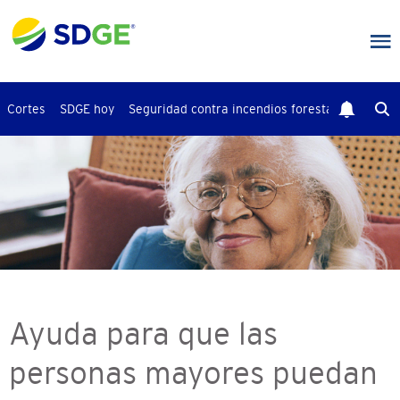
Saltar
al
contenido
principal
Cortes
SDGE hoy
Seguridad contra incendios forestales
Busca
Ayuda para que las
personas mayores puedan