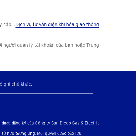
y cập...
Dịch vụ tư vấn điện khí hóa giao thông
với người quản lý tài khoản của bạn hoặc Trung
ó ghi chú khác.
được đăng ký của Công ty San Diego Gas & Electric.
 sở hữu tương ứng. Mọi quyền được bảo lưu.