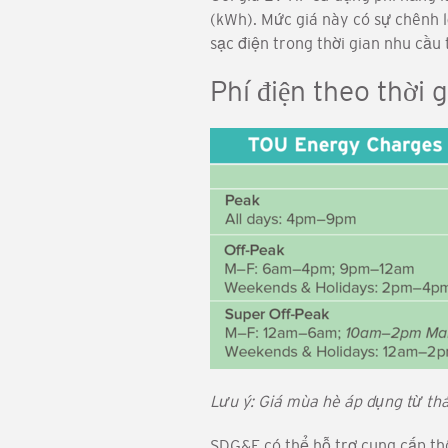
(kWh). Mức giá này có sự chênh l
sạc điện trong thời gian nhu cầu 
Phí điện theo thời
Hình
ảnh
Lưu ý: Giá mùa hè áp dụng từ thá
SDG&E có thể hỗ trợ cung cấp thô