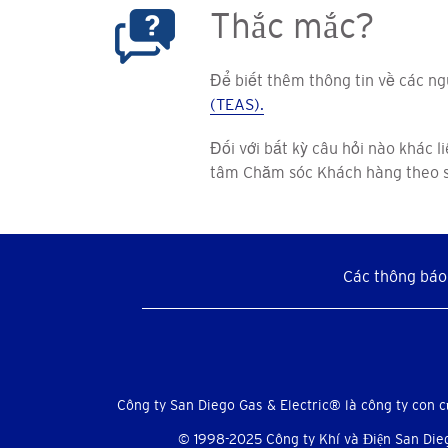
Thắc mắc?
Để biết thêm thông tin về các ngu
(TEAS).
Đối với bất kỳ câu hỏi nào khác l
tâm Chăm sóc Khách hàng theo s
Các thông báo 
Menu
xã
Công ty San Diego Gas & Electric® là công ty con 
© 1998-2025 Công ty Khí và Điện San Diego