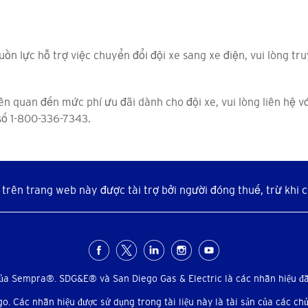
ồn lực hỗ trợ việc chuyển đổi đội xe sang xe điện, vui lòng tru
iên quan đến mức phí ưu đãi dành cho đội xe, vui lòng liên hệ 
ố 1-800-336-7343.
trên trang web này được tài trợ bởi người đóng thuế, trừ khi c
của Sempra®. SDG&E® và San Diego Gas & Electric là các nhãn hiệu đã 
. Các nhãn hiệu được sử dụng trong tài liệu này là tài sản của các chủ