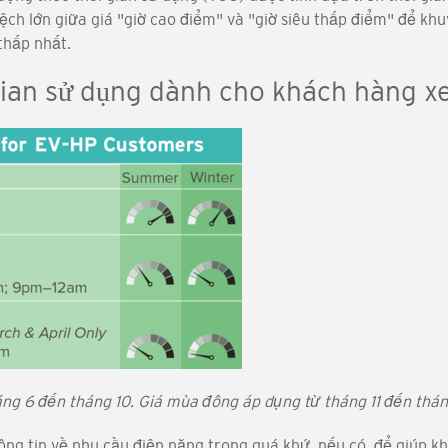
ệch lớn giữa giá "giờ cao điểm" và "giờ siêu thấp điểm" để k
thấp nhất.
 gian sử dụng dành cho khách hàng x
ng 6 đến tháng 10. Giá mùa đông áp dụng từ tháng 11 đến thán
ng tin về nhu cầu điện năng trong quá khứ, nếu có, để giúp k