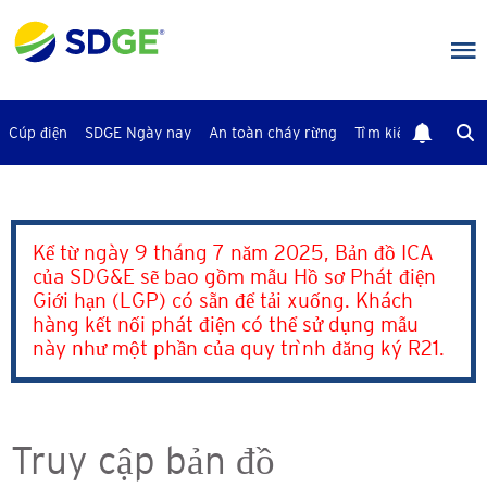
Bỏ
qua
nội
dung
chính
Cúp điện
SDGE Ngày nay
An toàn cháy rừng
Tìm kiếm
Liên Hệ
Kể từ ngày 9 tháng 7 năm 2025, Bản đồ ICA
của SDG&E sẽ bao gồm mẫu Hồ sơ Phát điện
Giới hạn (LGP) có sẵn để tải xuống. Khách
hàng kết nối phát điện có thể sử dụng mẫu
này như một phần của quy trình đăng ký R21.
Truy cập bản đồ