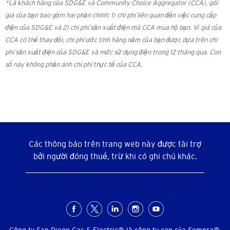
*Là khách hàng của SDG&E và Community Choice Aggregator (CCA), gói
giá của bạn bao gồm hai phần chính: 1) chi phí liên quan đến việc cung cấp
điện của SDG&E và 2) chi phí sản xuất điện mà CCA mua hộ bạn. Vì giá của
CCA có thể thay đổi, chi phí ước tính hàng năm của bạn được dựa trên chi
phí sản xuất điện của SDG&E và mức sử dụng điện trong 12 tháng qua. Con
số này không phản ánh chi phí thực tế của CCA.
Các thông báo trên trang web này được tài trợ
bởi người đóng thuế, trừ khi có ghi chú khác.
Menu
Công ty San Diego Gas & Electric® là công ty con của Sempra®.