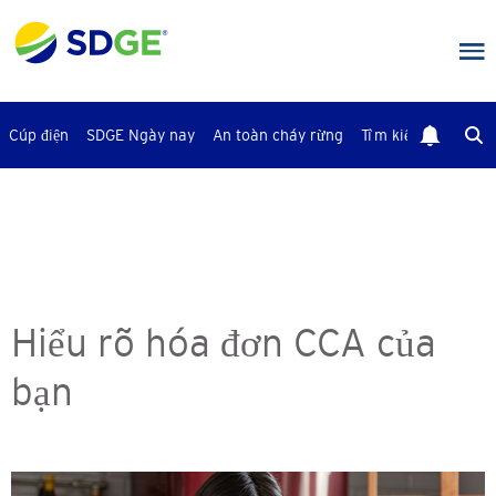
Bỏ
qua
nội
dung
chính
Cúp điện
SDGE Ngày nay
An toàn cháy rừng
Tìm kiếm
Liên Hệ
Hiểu rõ hóa đơn CCA của
bạn