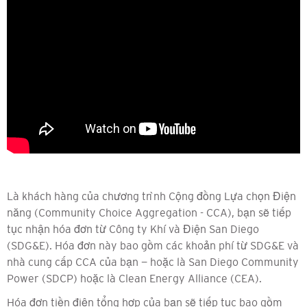
Là khách hàng của chương trình Cộng đồng Lựa chọn Điện
năng (Community Choice Aggregation - CCA), bạn sẽ tiếp
tục nhận hóa đơn từ Công ty Khí và Điện San Diego
(SDG&E). Hóa đơn này bao gồm các khoản phí từ SDG&E và
nhà cung cấp CCA của bạn — hoặc là San Diego Community
Power (SDCP) hoặc là Clean Energy Alliance (CEA).
Hóa đơn tiền điện tổng hợp của bạn sẽ tiếp tục bao gồm