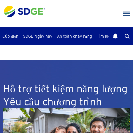
Bỏ
qua
nội
dung
chính
Cúp điện
SDGE Ngày nay
An toàn cháy rừng
Tìm kiếm
Liên Hệ
Hỗ trợ tiết kiệm năng lượng
Yêu cầu chương trình