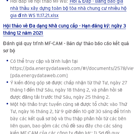
Hỏi đáp về hội thảo MFWB:
Hỏi & Đáp - Bảng báo giá
nhà thầu xây dựng toàn bộ tòa nhà chung cư nhiều hộ
gia đình WS 11.17.21.xlsx
Hội thảo về Đa dạng Nhà cung cấp - Hạn đăng ký: ngày 3
tháng 12 năm 2021
Đánh giá quy trình MF-CAM - Bản dự thảo báo cáo kết quả
sơ bộ
Có thể truy cập và bình luận tại
https://pda.energydataweb.com/#!/documents/2578/vi
[pda.energydataweb.com]
Ý kiến ​​đóng góp sẽ được chấp nhận từ thứ Tư, ngày 27
tháng 1 đến thứ Sáu, ngày 18 tháng 2, và phản hồi sẽ
được đăng tải trước thứ Sáu, ngày 25 tháng 2.
Một hội thảo trực tuyến cũng sẽ được tổ chức vào Thứ
Tư, ngày 16 tháng 2, từ 9 giờ đến 10 giờ 30 sáng để trình
bày các kết quả sơ bộ và thu thập phản hồi từ các bên
liên quan, bao gồm các chủ đề sau đây cho các sáng
kiến ​​MF-CAM của các công ty điện lực: 1) Sơ đồ quy