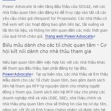
Power Advocate là nền tảng đấu thầu của SDG&E, nơi các
nhà thầu quan tâm cần đăng ký để truy cập vào tất cả các
yêu cầu chào giá (Request for Proposals). Các nhà thầu có
thể xem xét các hoạt động bao gồm liên lạc, tải xuống và
tải lên tài liệu, và thông tin liên quan đến các mốc thời gian
của quá trình chào giá.
Trang web PowerAdvocate
Biểu mẫu dành cho các tổ chức quan tâm – Cơ
hội kết nối dành cho nhà thầu tham gia
Nếu bạn quan tâm đến việc hợp tác với các nhà thầu khác
để tham gia đấu thầu, bạn phải đăng ký tại đây.
PowerAdvocate
Tại sự kiện này, các nhà thầu sẽ tìm thấy
Mẫu dành cho các Tổ chức Quan tâm, bao gồm danh sách
liên hệ tham gia RFP tự nguyện dành cho những người
đồng ý tham gia. Danh sách liên hệ RFP này cho phép các
doanh nghiệp nhỏ và vừa (DBE, SBE), nhà thầu chính và
nhà thầu phụ quan tâm chia sẻ thông tin của họ (ví dụ: tên,
năng lực cốt lõi và tình trạng chứng nhận) và được liên hệ