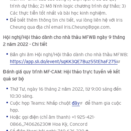
trình dự thảo; 2) Mô hình logic chương trình dự thảo; 3)
Các thực tiễn tốt nhất và bài học kinh nghiệm.
Để biết thêm thông tin chi tiết, vui lòng liên hệ với Iris
Cheung qua địa chỉ email Iris.Cheung@pge.com.
Hội nghị/Hội thảo dành cho nhà thầu MFWB ngày 9 tháng
2 năm 2022 - Chi tiết
Bản ghi âm Hội nghị/Hội thảo dành cho nhà thầu MFWB:
https://app.sli.do/event/sqKK3QE7Buz55tEhaF275i
Đánh giá quy trình MF-CAM: Hội thảo trực tuyến về kết
quả sơ bộ
Thứ Tư, ngày 16 tháng 2 năm 2022, từ 9:00 sáng đến
10:30 sáng.
Cuộc họp Teams: Nhấp chuột
đây
để tham gia cuộc
họp.
Hoặc gọi điện (chỉ âm thanh) +1 925-421-
0866,,740626230# Hoa Kỳ, Concord