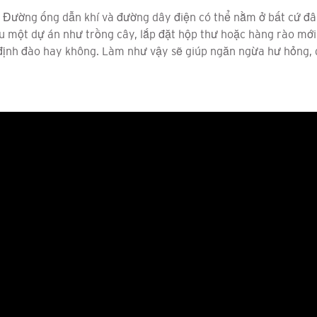
. Đường ống dẫn khí và đường dây điện có thể nằm ở bất cứ đâ
một dự án như trồng cây, lắp đặt hộp thư hoặc hàng rào mới, đ
ịnh đào hay không. Làm như vậy sẽ giúp ngăn ngừa hư hỏng, g