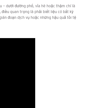
u — dưới đường phố, vỉa hè hoặc thậm chí là
iều quan trọng là phải biết liệu có bất kỳ
ián đoạn dịch vụ hoặc những hậu quả tồi tệ