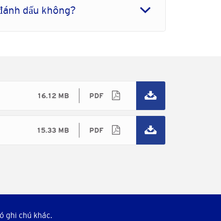
 đánh dấu không?
16.12 MB
PDF
15.33 MB
PDF
ó ghi chú khác.