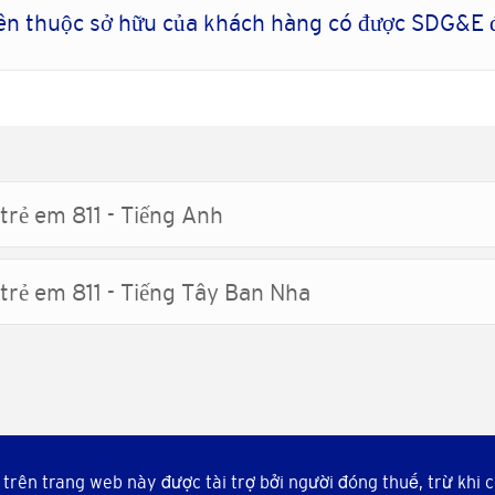
hiên thuộc sở hữu của khách hàng có được SDG&E
trẻ em 811 - Tiếng Anh
trẻ em 811 - Tiếng Tây Ban Nha
trên trang web này được tài trợ bởi người đóng thuế, trừ khi c