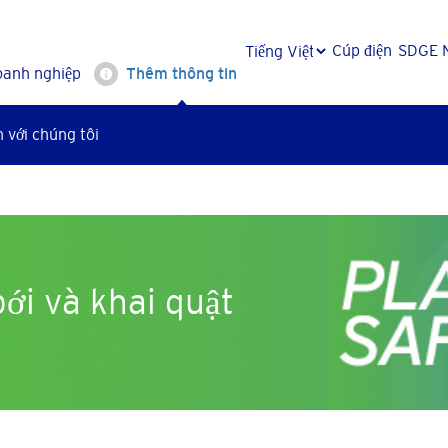
Cúp điện
SDGE 
oanh nghiệp
Thêm thông tin
 với chúng tôi
ới và khai quật