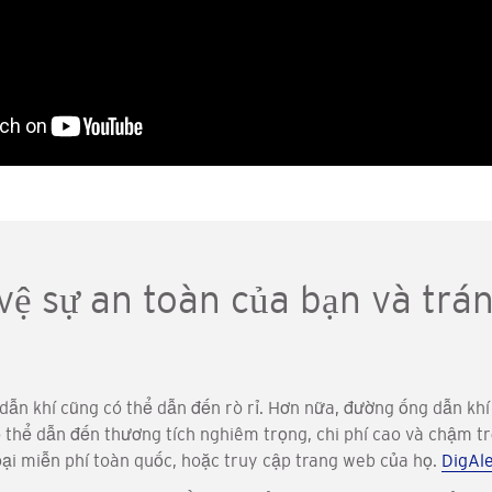
 vệ sự an toàn của bạn và trá
dẫn khí cũng có thể dẫn đến rò rỉ. Hơn nữa, đường ống dẫn kh
thể dẫn đến thương tích nghiêm trọng, chi phí cao và chậm tr
thoại miễn phí toàn quốc, hoặc truy cập trang web của họ.
DigAle