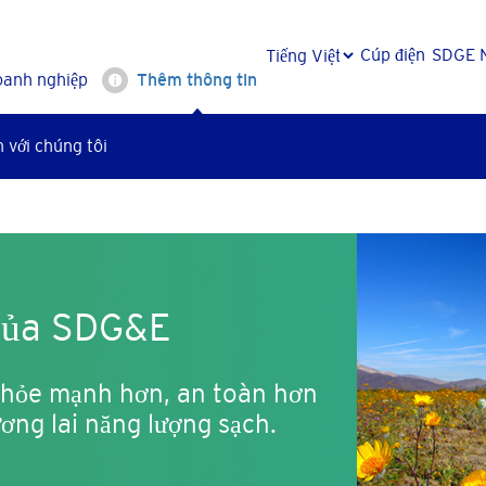
Cúp điện
SDGE 
oanh nghiệp
Thêm thông tin
 với chúng tôi
 của SDG&E
khỏe mạnh hơn, an toàn hơn
ng lai năng lượng sạch.