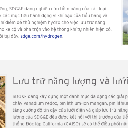
vững, SDG&E đang nghiên cứu tiềm năng của các loại
y các mục tiêu hành động vì khí hậu của tiểu bang và
thí điểm để thử nghiệm hydro cho việc lưu trữ năng
ho xe cộ và pha trộn vào hệ thống khí tự nhiên hiện có.
i tại đây.
sdge.com/hydrogen
.
Lưu trữ năng lượng và lưới
SDG&E đang xây dựng một danh mục đa dạng các giải p
chảy vanadium redox, pin lithium-ion mangan, pin lithiu
tăng cường độ tin cậy của lưới điện và giúp lưu trữ năng
lượng của SDG&E đều được kết nối với thị trường của ti
thống Độc lập California (CAISO) sẽ có thể điều phối nă