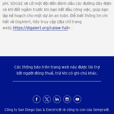
phí. SDG&E sẽ cử một đội đến đánh dấu các đường dây điện
và khí đốt ngầm trước khi bạn bắt đầu công việc, giúp bạn
lập kế hoạch cho một dự án an toàn. Để biết thông tin chi
tiết về DigAlert, hãy truy cập [địa chỉ trang
web].
https://digalert.org/calaw-full
.
Các thông báo trên trang web này được tài trợ
bởi người đóng thuế, trừ khi có ghi chú khác.
Menu
xã
Công ty San Diego Gas & Electric® là công ty con của Sempra®.