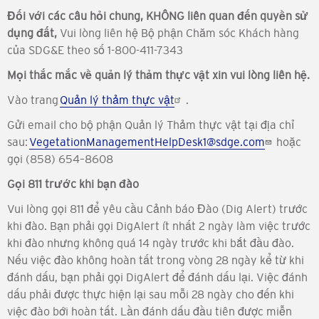
Đối với các câu hỏi chung, KHÔNG liên quan đến quyền sử
dụng đất,
Vui lòng liên hệ Bộ phận Chăm sóc Khách hàng
của SDG&E theo số 1-800-411-7343
Mọi thắc mắc về quản lý thảm thực vật xin vui lòng liên hệ.
Vào trang
Quản lý thảm thực vật
.
Gửi email cho bộ phận Quản lý Thảm thực vật tại địa chỉ
sau:
VegetationManagementHelpDesk1@sdge.com
hoặc
gọi (858) 654–8608
Gọi 811 trước khi bạn đào
Vui lòng gọi 811 để yêu cầu Cảnh báo Đào (Dig Alert) trước
khi đào. Bạn phải gọi DigAlert ít nhất 2 ngày làm việc trước
khi đào nhưng không quá 14 ngày trước khi bắt đầu đào.
Nếu việc đào không hoàn tất trong vòng 28 ngày kể từ khi
đánh dấu, bạn phải gọi DigAlert để đánh dấu lại. Việc đánh
dấu phải được thực hiện lại sau mỗi 28 ngày cho đến khi
việc đào bới hoàn tất. Lần đánh dấu đầu tiên được miễn