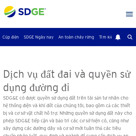
Bỏ
qua
nội
dung
chính
Cúp điện
SDGE Ngày nay
An toàn cháy rừng
Tìm kiếm
Liên Hệ
Dịch vụ đất đai và quyền sử
dụng đường đi
SDG&E có được quyền sử dụng đất trên tài sản tư nhân cho
hệ thống điện và khí đốt của chúng tôi, bao gồm cả các thiết
bị và cơ sở vật chất hỗ trợ. Những quyền sử dụng đất này cho
phép SDG&E tiếp cận và bảo trì các cơ sở hiện có, cũng như
xây dựng các đường dây và cơ sở mới tuân thủ các tiêu
chuẩn pháp luật, quy định và ngành để cung cấp dịch vụ an