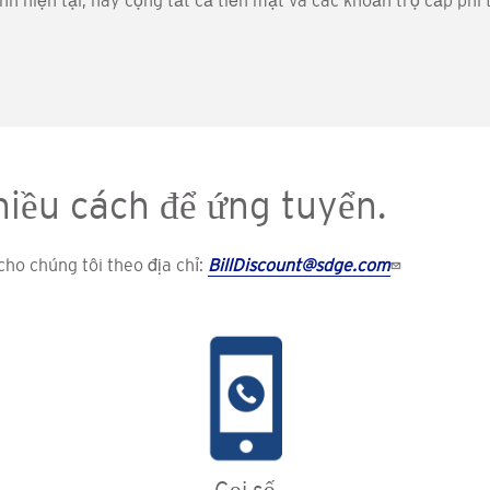
ình hiện tại, hãy cộng tất cả tiền mặt và các khoản trợ cấp ph
hiều cách để ứng tuyển.
cho chúng tôi theo địa chỉ:
BillDiscount@sdge.com
Gọi số