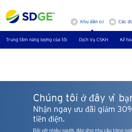
Bỏ
qua
nội
Khu dân cư
Các d
dung
chính
Trung tâm năng lượng của tôi
Dịch Vụ CSKH
Kế ho
Sự An Toàn
Chúng tôi ở đây vì bạ
Nhận ngay ưu đãi giảm 30
tiền điện.
Đối với nhiều người, đáp ứng nhu cầu hàng ng