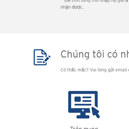
* Để tính tổng thu nhập hộ gia đ
nhận được.
Chúng tôi có n
Có thắc mắc? Vui lòng gửi email 
Trên mạng