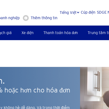
Cúp điện
SDGE 
oanh nghiệp
Thêm thông tin
ạch giá
Xe điện
Thanh toán hóa đơn
Trung tâm ti
n.
% hoặc hơn cho hóa đơn
ày không hề dễ dàng. Và trong thời điểm