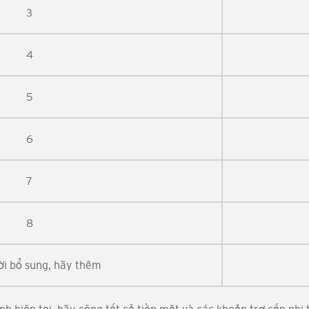
3
4
5
6
7
8
ời bổ sung, hãy thêm