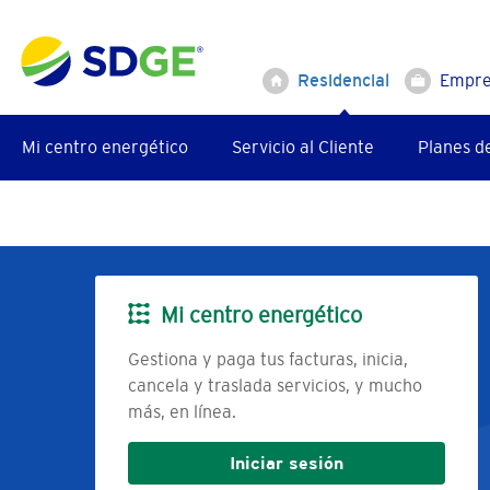
Saltar
al
contenido
Residencial
Empre
principal
Mi centro energético
Servicio al Cliente
Planes d
Seguridad
Mi centro energético
Imagen
Gestiona y paga tus facturas, inicia,
cancela y traslada servicios, y mucho
más, en línea.
Iniciar sesión