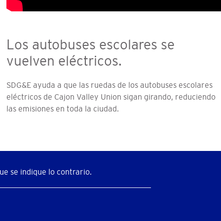
Los autobuses escolares se
vuelven eléctricos.
SDG&E ayuda a que las ruedas de los autobuses escolares
eléctricos de Cajon Valley Union sigan girando, reduciendo
las emisiones en toda la ciudad.
e se indique lo contrario.