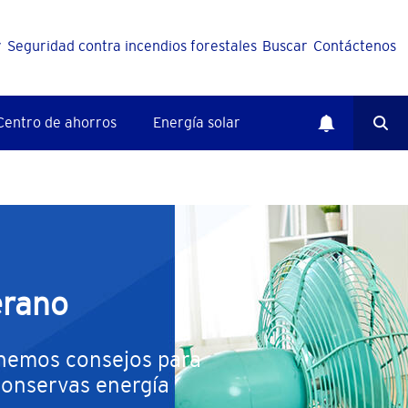
y
Seguridad contra incendios forestales
Buscar
Contáctenos
Centro de ahorros
Energía solar
erano
enemos consejos para
conservas energía