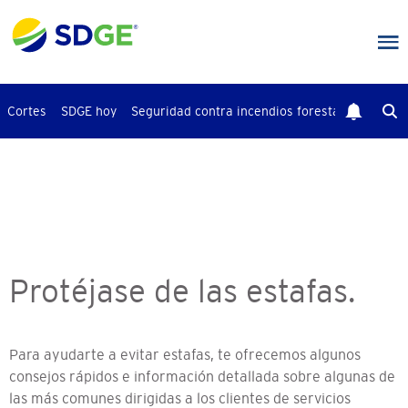
Saltar
al
contenido
principal
Cortes
SDGE hoy
Seguridad contra incendios forestales
Busca
Protéjase de las estafas.
Para ayudarte a evitar estafas, te ofrecemos algunos
consejos rápidos e información detallada sobre algunas de
las más comunes dirigidas a los clientes de servicios