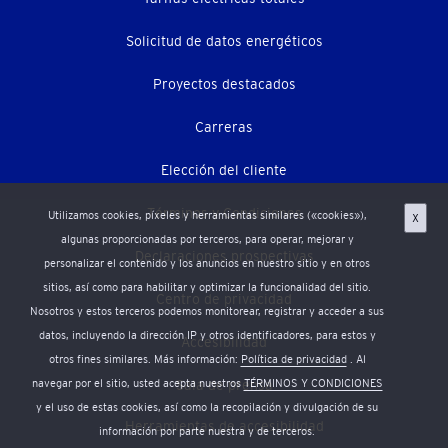
secundario)
Solicitud de datos energéticos
Proyectos destacados
Carreras
Elección del cliente
Términos y Condiciones
Utilizamos cookies, píxeles y herramientas similares («cookies»),
X
algunas proporcionadas por terceros, para operar, mejorar y
Declaraciones prospectivas
personalizar el contenido y los anuncios en nuestro sitio y en otros
sitios, así como para habilitar y optimizar la funcionalidad del sitio.
Centro de privacidad
Nosotros y estos terceros podemos monitorear, registrar y acceder a sus
datos, incluyendo la dirección IP y otros identificadores, para estos y
Accesibilidad
otros fines similares. Más información:
Política de privacidad
. Al
Sala de prensa
navegar por el sitio, usted acepta nuestros
TÉRMINOS Y CONDICIONES
y el uso de estas cookies, así como la recopilación y divulgación de su
Herramientas de accesibilidad
información por parte nuestra y de terceros.