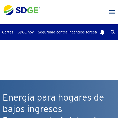
Saltar
al
contenido
principal
Cortes
SDGE hoy
Seguridad contra incendios forestales
Busca
Energía para hogares de
bajos ingresos