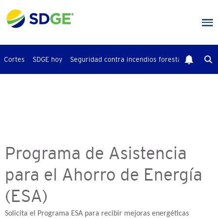
Saltar
al
contenido
principal
Cortes
SDGE hoy
Seguridad contra incendios forestales
Busca
Programa de Asistencia
para el Ahorro de Energía
(ESA)
Solicita el Programa ESA para recibir mejoras energéticas