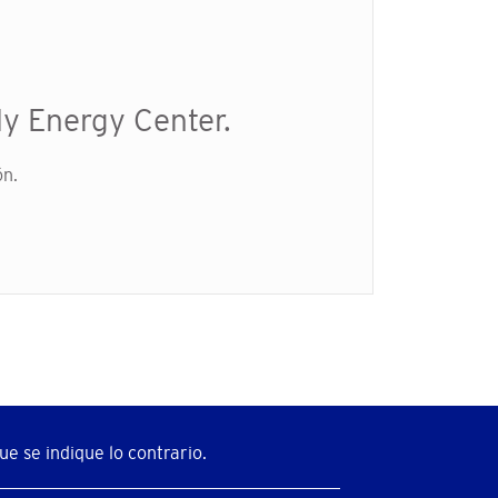
My Energy Center.
ón.
e se indique lo contrario.