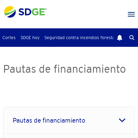
Saltar
al
contenido
principal
Cortes
SDGE hoy
Seguridad contra incendios forestales
Busca
Pautas de financiamiento
Pautas de financiamiento