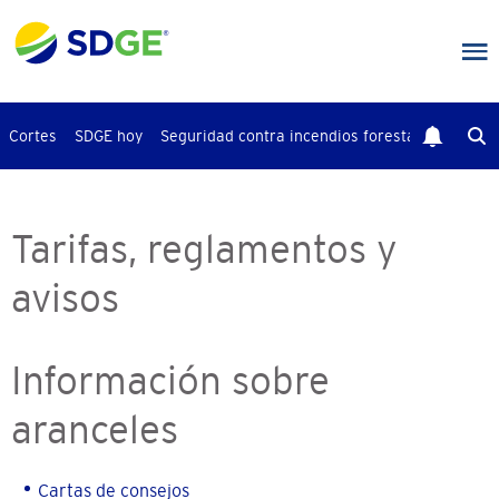
Saltar
al
contenido
principal
Cortes
SDGE hoy
Seguridad contra incendios forestales
Busca
Tarifas, reglamentos y
avisos
Información sobre
aranceles
Cartas de consejos