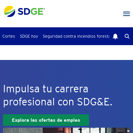
Saltar
al
contenido
principal
Cortes
SDGE hoy
Seguridad contra incendios forestales
Busca
Impulsa tu carrera
profesional con SDG&E.
Explora las ofertas de empleo
Imagen