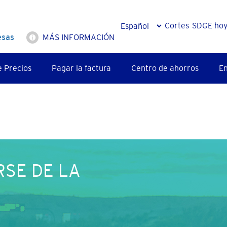
Cortes
SDGE ho
esas
MÁS INFORMACIÓN
e Precios
Pagar la factura
Centro de ahorros
En
RSE DE LA