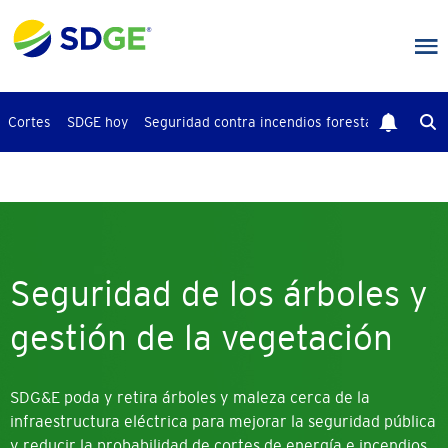
Saltar
al
contenido
principal
Cortes
SDGE hoy
Seguridad contra incendios forestales
Busca
Seguridad de los árboles y
gestión de la vegetación
SDG&E poda y retira árboles y maleza cerca de la
infraestructura eléctrica para mejorar la seguridad pública
y reducir la probabilidad de cortes de energía e incendios